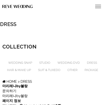
DRESS
COLLECTION
WEDDING SNAP
STUDIO
WEDDING DVD
DRESS
HAIR & MAKE UP
SUIT & TUXEDO
OTHER
PACKAGE
HOME
> DRESS
마리레나by블랑
문의하기
마리레나by블랑
페이지 정보