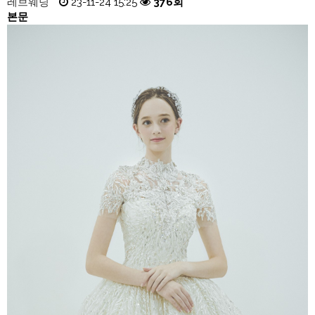
레브웨딩
23-11-24 15:25
376회
본문