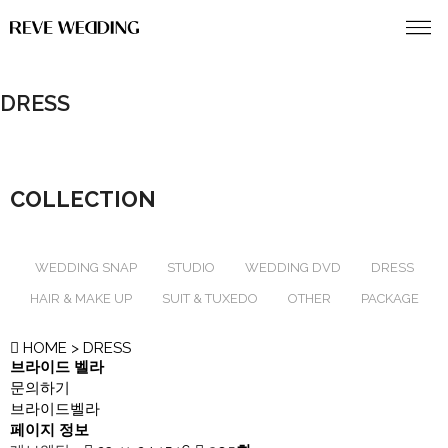
DRESS
COLLECTION
WEDDING SNAP
STUDIO
WEDDING DVD
DRESS
HAIR & MAKE UP
SUIT & TUXEDO
OTHER
PACKAGE
HOME
> DRESS
브라이드 벨라
문의하기
브라이드벨라
페이지 정보