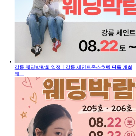
강릉 웨딩박람회 일정｜강릉 세인트존스호텔 단독 개최
웨…