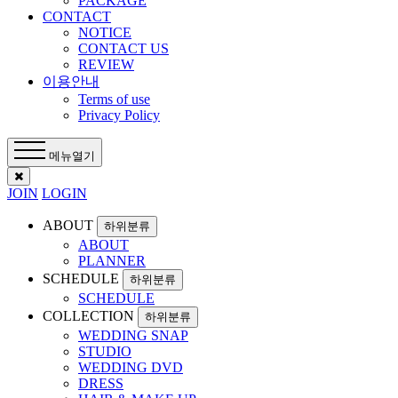
PACKAGE
CONTACT
NOTICE
CONTACT US
REVIEW
이용안내
Terms of use
Privacy Policy
메뉴열기
JOIN
LOGIN
ABOUT
하위분류
ABOUT
PLANNER
SCHEDULE
하위분류
SCHEDULE
COLLECTION
하위분류
WEDDING SNAP
STUDIO
WEDDING DVD
DRESS