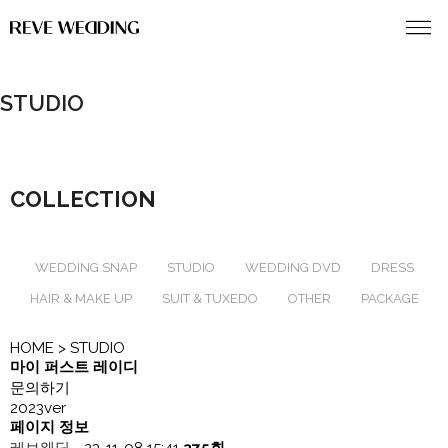
STUDIO
COLLECTION
WEDDING SNAP
STUDIO
WEDDING DVD
DRESS
HAIR & MAKE UP
SUIT & TUXEDO
OTHER
PACKAGE
HOME
> STUDIO
마이 퍼스트 레이디
문의하기
2023ver
페이지 정보