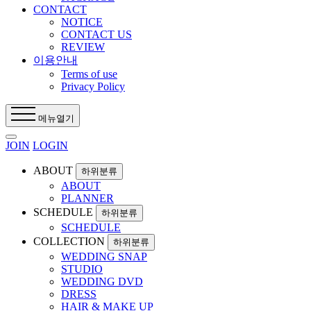
CONTACT
NOTICE
CONTACT US
REVIEW
이용안내
Terms of use
Privacy Policy
메뉴열기
JOIN
LOGIN
ABOUT
하위분류
ABOUT
PLANNER
SCHEDULE
하위분류
SCHEDULE
COLLECTION
하위분류
WEDDING SNAP
STUDIO
WEDDING DVD
DRESS
HAIR & MAKE UP