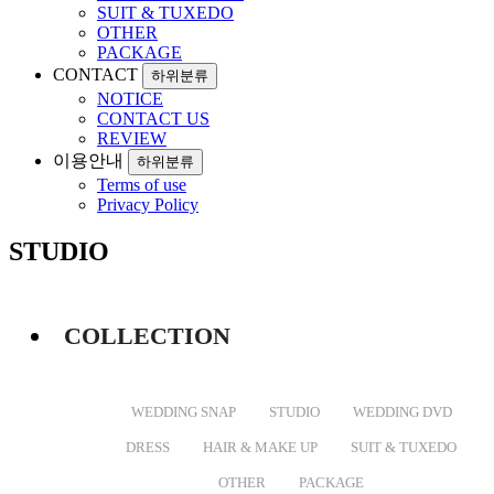
SUIT & TUXEDO
OTHER
PACKAGE
CONTACT
하위분류
NOTICE
CONTACT US
REVIEW
이용안내
하위분류
Terms of use
Privacy Policy
STUDIO
COLLECTION
WEDDING SNAP
STUDIO
WEDDING DVD
DRESS
HAIR & MAKE UP
SUIT & TUXEDO
OTHER
PACKAGE